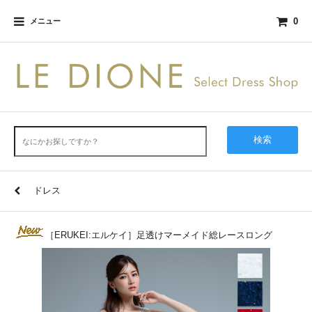
0
メニュー
検索
ドレス
［ERUKEI:エルケイ］足透けマーメイド総レースロング