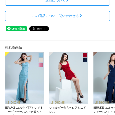
返品について
この商品について問い合わせる
売れ筋商品
[ERUKEI:エルケイ]アシンメト
ショルダー金具ベロアミニド
[ERUKEI:エル
リーギャザーバスト光沢ベア
レス
シアーバストキ