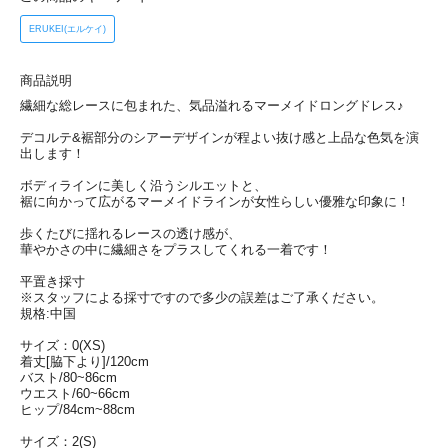
ERUKEI(エルケイ)
商品説明
繊細な総レースに包まれた、気品溢れるマーメイドロングドレス♪
デコルテ&裾部分のシアーデザインが程よい抜け感と上品な色気を演
出します！
ボディラインに美しく沿うシルエットと、
裾に向かって広がるマーメイドラインが女性らしい優雅な印象に！
歩くたびに揺れるレースの透け感が、
華やかさの中に繊細さをプラスしてくれる一着です！
平置き採寸
※スタッフによる採寸ですので多少の誤差はご了承ください。
規格:中国
サイズ：0(XS)
着丈[脇下より]/120cm
バスト/80~86cm
ウエスト/60~66cm
ヒップ/84cm~88cm
サイズ：2(S)