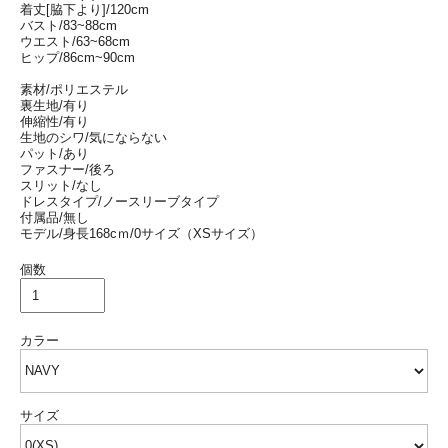
着丈[脇下より]/120cm
バスト/83~88cm
ウエスト/63~68cm
ヒップ/86cm~90cm
素材/ポリエステル
裏生地/有り
伸縮性/有り
生地のシワ/気にならない
パット/あり
ファスナー/後ろ
スリット/なし
ドレスタイプ/ノースリーブタイプ
付属品/無し
モデル/身長168cｍ/0サイズ（XSサイズ）
個数
カラー
サイズ