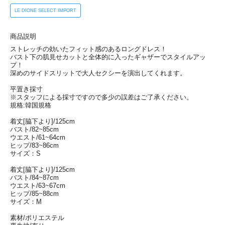
LE DIONE SELECT IMPORT
商品説明
ストレッチの効いたフィット感のあるロングドレス！
バスト下の肌見せカットと全体的に入ったギャザーでスタイルアッ
プ！
深めのサイドスリットで大人セクシーを演出してくれます。
平置き採寸
※スタッフによる採寸ですので多少の誤差はご了承ください。
規格:韓国規格
着丈[脇下より]/125cm
バスト/82~85cm
ウエスト/61~64cm
ヒップ/83~86cm
サイズ：S
着丈[脇下より]/125cm
バスト/84~87cm
ウエスト/63~67cm
ヒップ/85~88cm
サイズ：M
素材/ポリエステル