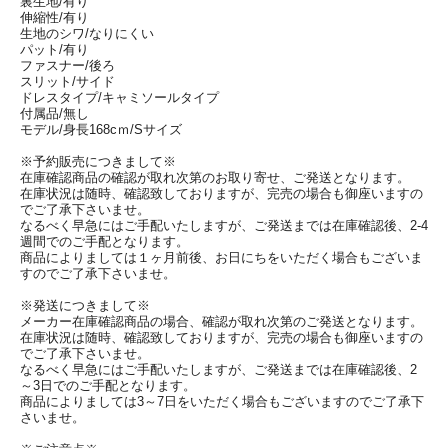
裏生地/有り
伸縮性/有り
生地のシワ/なりにくい
パット/有り
ファスナー/後ろ
スリット/サイド
ドレスタイプ/キャミソールタイプ
付属品/無し
モデル/身長168cｍ/Sサイズ
※予約販売につきまして※
在庫確認商品の確認が取れ次第のお取り寄せ、ご発送となります。
在庫状況は随時、確認致しておりますが、完売の場合も御座いますの
でご了承下さいませ。
なるべく早急にはご手配いたしますが、ご発送までは在庫確認後、2-4
週間でのご手配となります。
商品によりましては１ヶ月前後、お日にちをいただく場合もございま
すのでご了承下さいませ。
※発送につきまして※
メーカー在庫確認商品の場合、確認が取れ次第のご発送となります。
在庫状況は随時、確認致しておりますが、完売の場合も御座いますの
でご了承下さいませ。
なるべく早急にはご手配いたしますが、ご発送までは在庫確認後、2
～3日でのご手配となります。
商品によりましては3～7日をいただく場合もございますのでご了承下
さいませ。