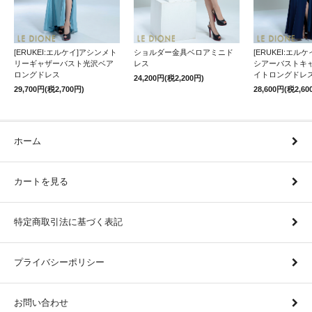
[ERUKEI:エルケイ]アシンメト
ショルダー金具ベロアミニド
[ERUKEI:エル
リーギャザーバスト光沢ベア
レス
シアーバストキ
ロングドレス
イトロングドレ
24,200円(税2,200円)
29,700円(税2,700円)
28,600円(税2,60
ホーム
カートを見る
特定商取引法に基づく表記
プライバシーポリシー
お問い合わせ