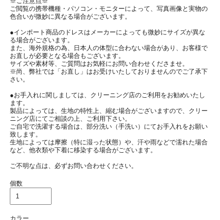
※ご注意点※
ご閲覧の携帯機種・パソコン・モニターによって、写真画像と実物の
色合いが微妙に異なる場合がございます。
●インポート商品のドレスはメーカーによっても微妙にサイズが異な
る場合がございます。
また、海外規格の為、日本人の体型に合わない場合があり、お客様で
お直しが必要となる場合もございます。
サイズや素材等、ご質問はお気軽にお問い合わせくださませ。
※尚、弊社では「お直し」はお受けいたしておりませんのでご了承下
さい。
●お手入れに関しましては、クリーニング店のご利用をお勧めいたし
ます。
製品によっては、生地の特性上、縮む場合がございますので、クリー
ニング店にてご相談の上、ご利用下さい。
ご自宅で洗濯する場合は、部分洗い（手洗い）にてお手入れをお願い
致します。
生地によっては摩擦（特に湿った状態）や、汗や雨などで濡れた場合
など、他衣類や下着に移染する場合がございます。
ご不明な点は、必ずお問い合わせください。
個数
カラー