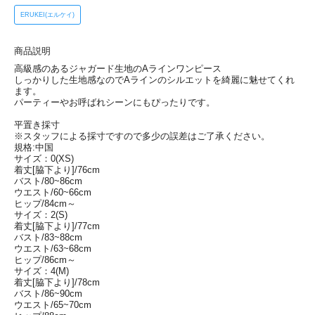
ERUKEI(エルケイ)
商品説明
高級感のあるジャガード生地のAラインワンピース
しっかりした生地感なのでAラインのシルエットを綺麗に魅せてくれ
ます。
パーティーやお呼ばれシーンにもぴったりです。
平置き採寸
※スタッフによる採寸ですので多少の誤差はご了承ください。
規格:中国
サイズ：0(XS)
着丈[脇下より]/76cm
バスト/80~86cm
ウエスト/60~66cm
ヒップ/84cm～
サイズ：2(S)
着丈[脇下より]/77cm
バスト/83~88cm
ウエスト/63~68cm
ヒップ/86cm～
サイズ：4(M)
着丈[脇下より]/78cm
バスト/86~90cm
ウエスト/65~70cm