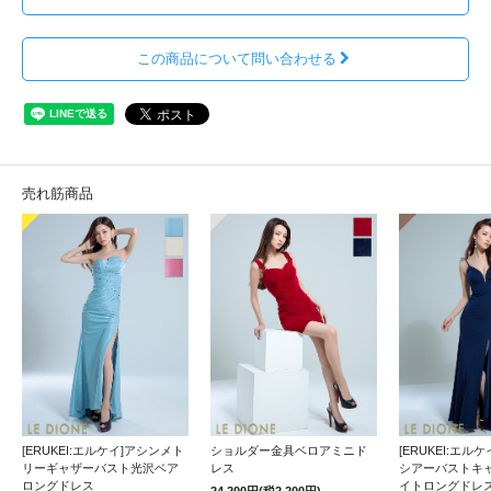
この商品について問い合わせる
売れ筋商品
[ERUKEI:エルケイ]アシンメト
ショルダー金具ベロアミニド
[ERUKEI:エル
リーギャザーバスト光沢ベア
レス
シアーバストキ
ロングドレス
イトロングドレ