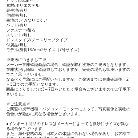
ヒップ/88cm～
素材/ポリエステル
裏生地/有り
伸縮性/無し
生地のシワ/なりにくい
パット/有り
ファスナー/後ろ
スリット/無し
ドレスタイプ/ノースリーブタイプ
付属品/無し
モデル/身長167cｍ/2サイズ（7号サイズ）
※発送につきまして※
メーカー在庫確認商品の場合、確認が取れ次第のご発送となります。
在庫状況は随時、確認致しておりますが、完売の場合も御座いますの
でご了承下さいませ。
なるべく早急にはご手配いたしますが、ご発送までは在庫確認後、2
～3日でのご手配となります。
商品によりましては3～7日をいただく場合もございますのでご了承下
さいませ。
※ご注意点※
ご閲覧の携帯機種・パソコン・モニターによって、写真画像と実物の
色合いが微妙に異なる場合がございます。
●インポート商品のドレスはメーカーによっても微妙にサイズが異な
る場合がございます。
また、海外規格の為、日本人の体型に合わない場合があり、お客様で