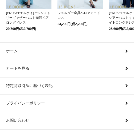
[ERUKEI:エルケイ]アシンメト
ショルダー金具ベロアミニド
[ERUKEI:エル
リーギャザーバスト光沢ベア
レス
シアーバストキ
ロングドレス
イトロングドレ
24,200円(税2,200円)
29,700円(税2,700円)
28,600円(税2,60
ホーム
カートを見る
特定商取引法に基づく表記
プライバシーポリシー
お問い合わせ