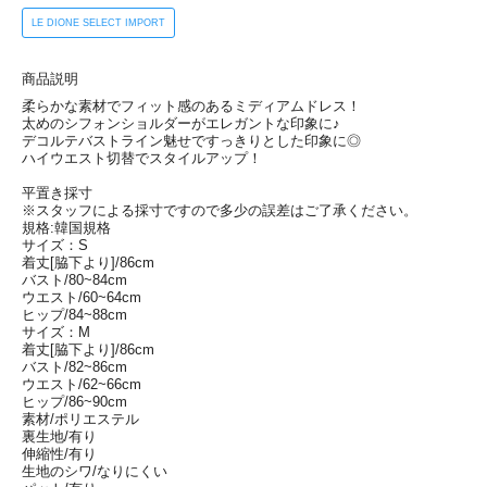
LE DIONE SELECT IMPORT
商品説明
柔らかな素材でフィット感のあるミディアムドレス！
太めのシフォンショルダーがエレガントな印象に♪
デコルテバストライン魅せですっきりとした印象に◎
ハイウエスト切替でスタイルアップ！
平置き採寸
※スタッフによる採寸ですので多少の誤差はご了承ください。
規格:韓国規格
サイズ：S
着丈[脇下より]/86cm
バスト/80~84cm
ウエスト/60~64cm
ヒップ/84~88cm
サイズ：M
着丈[脇下より]/86cm
バスト/82~86cm
ウエスト/62~66cm
ヒップ/86~90cm
素材/ポリエステル
裏生地/有り
伸縮性/有り
生地のシワ/なりにくい