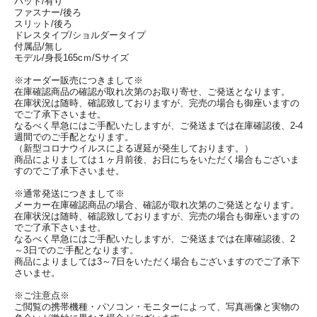
パット/有り
ファスナー/後ろ
スリット/後ろ
ドレスタイプ/ショルダータイプ
付属品/無し
モデル/身長165cｍ/Sサイズ
※オーダー販売につきまして※
在庫確認商品の確認が取れ次第のお取り寄せ、ご発送となります。
在庫状況は随時、確認致しておりますが、完売の場合も御座いますの
でご了承下さいませ。
なるべく早急にはご手配いたしますが、ご発送までは在庫確認後、2-4
週間でのご手配となります。
（新型コロナウイルスによる遅延が発生しております。）
商品によりましては１ヶ月前後、お日にちをいただく場合もございま
すのでご了承下さいませ。
※通常発送につきまして※
メーカー在庫確認商品の場合、確認が取れ次第のご発送となります。
在庫状況は随時、確認致しておりますが、完売の場合も御座いますの
でご了承下さいませ。
なるべく早急にはご手配いたしますが、ご発送までは在庫確認後、2
～3日でのご手配となります。
商品によりましては3～7日をいただく場合もございますのでご了承下
さいませ。
※ご注意点※
ご閲覧の携帯機種・パソコン・モニターによって、写真画像と実物の