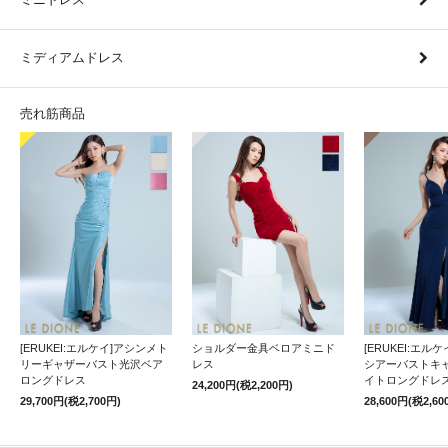
ミディアムドレス
売れ筋商品
[ERUKEI:エルケイ]アシンメト
ショルダー金具ベロアミニド
[ERUKEI:エル
リーギャザーバスト光沢ベア
レス
シアーバストキ
ロングドレス
イトロングドレ
24,200円(税2,200円)
29,700円(税2,700円)
28,600円(税2,60