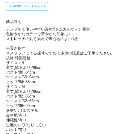
LE DIONE SELECT IMPORT
商品説明
シンプルで使いやすい形×ボタニカルサテン素材！
色鮮やかなカラーで華やかな印象に♪
ストレッチの効く素材で着心地のよい1枚！
平置き採寸
※スタッフによる採寸ですので多少の誤差はご了承ください。
規格:韓国規格
サイズ：S
着丈[脇下より]/86cm
バスト/80~84cm
ウエスト/60~64cm
ヒップ/84~88cm
サイズ：M
着丈[脇下より]/86cm
バスト/82~86cm
ウエスト/62~66cm
ヒップ/86~90cm
素材/ポリエステル
裏生地/有り
伸縮性/有り
生地のシワ/なりにくい
パット/有り