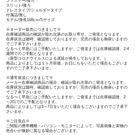
ファスナー/後ろ
スリット/後ろ
ドレスタイプ/ショルダータイプ
付属品/無し
モデル/身長168cｍ/Sサイズ
※オーダー販売につきまして※
在庫確認商品の確認が取れ次第のお取り寄せ、ご発送となります。
在庫状況は随時、確認致しておりますが、完売の場合も御座いますの
でご了承下さいませ。
なるべく早急にはご手配いたしますが、ご発送までは在庫確認後、2-4
週間でのご手配となります。
（新型コロナウイルスによる遅延が発生しております。）
商品によりましては１ヶ月前後、お日にちをいただく場合もございま
すのでご了承下さいませ。
※通常発送につきまして※
メーカー在庫確認商品の場合、確認が取れ次第のご発送となります。
在庫状況は随時、確認致しておりますが、完売の場合も御座いますの
でご了承下さいませ。
なるべく早急にはご手配いたしますが、ご発送までは在庫確認後、2
～3日でのご手配となります。
商品によりましては3～7日をいただく場合もございますのでご了承下
さいませ。
※ご注意点※
ご閲覧の携帯機種・パソコン・モニターによって、写真画像と実物の
色合いが微妙に異なる場合がございます。