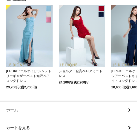
[ERUKEI:エルケイ]アシンメト
ショルダー金具ベロアミニド
[ERUKEI:エル
リーギャザーバスト光沢ベア
レス
シアーバストキ
ロングドレス
イトロングドレ
24,200円(税2,200円)
29,700円(税2,700円)
28,600円(税2,60
ホーム
カートを見る