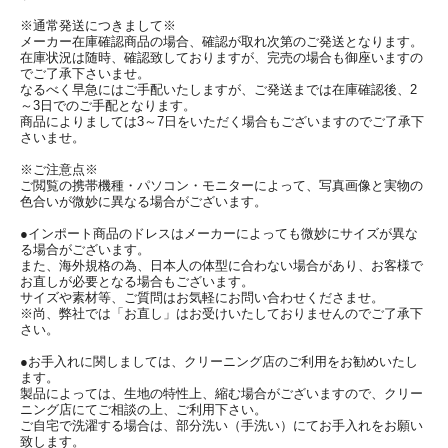
※通常発送につきまして※
メーカー在庫確認商品の場合、確認が取れ次第のご発送となります。
在庫状況は随時、確認致しておりますが、完売の場合も御座いますの
でご了承下さいませ。
なるべく早急にはご手配いたしますが、ご発送までは在庫確認後、2
～3日でのご手配となります。
商品によりましては3～7日をいただく場合もございますのでご了承下
さいませ。
※ご注意点※
ご閲覧の携帯機種・パソコン・モニターによって、写真画像と実物の
色合いが微妙に異なる場合がございます。
●インポート商品のドレスはメーカーによっても微妙にサイズが異な
る場合がございます。
また、海外規格の為、日本人の体型に合わない場合があり、お客様で
お直しが必要となる場合もございます。
サイズや素材等、ご質問はお気軽にお問い合わせくださませ。
※尚、弊社では「お直し」はお受けいたしておりませんのでご了承下
さい。
●お手入れに関しましては、クリーニング店のご利用をお勧めいたし
ます。
製品によっては、生地の特性上、縮む場合がございますので、クリー
ニング店にてご相談の上、ご利用下さい。
ご自宅で洗濯する場合は、部分洗い（手洗い）にてお手入れをお願い
致します。