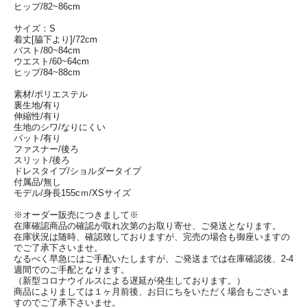
ヒップ/82~86cm
サイズ：S
着丈[脇下より]/72cm
バスト/80~84cm
ウエスト/60~64cm
ヒップ/84~88cm
素材/ポリエステル
裏生地/有り
伸縮性/有り
生地のシワ/なりにくい
パット/有り
ファスナー/後ろ
スリット/後ろ
ドレスタイプ/ショルダータイプ
付属品/無し
モデル/身長155cｍ/XSサイズ
※オーダー販売につきまして※
在庫確認商品の確認が取れ次第のお取り寄せ、ご発送となります。
在庫状況は随時、確認致しておりますが、完売の場合も御座いますの
でご了承下さいませ。
なるべく早急にはご手配いたしますが、ご発送までは在庫確認後、2-4
週間でのご手配となります。
（新型コロナウイルスによる遅延が発生しております。）
商品によりましては１ヶ月前後、お日にちをいただく場合もございま
すのでご了承下さいませ。