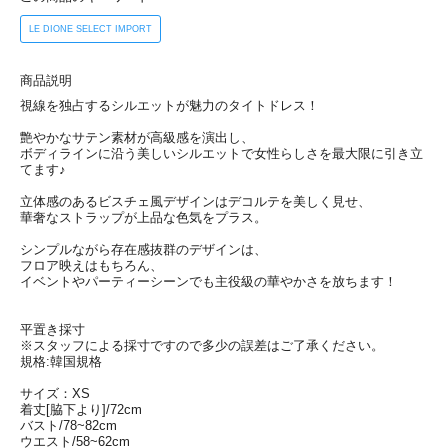
LE DIONE SELECT IMPORT
商品説明
視線を独占するシルエットが魅力のタイトドレス！
艶やかなサテン素材が高級感を演出し、
ボディラインに沿う美しいシルエットで女性らしさを最大限に引き立
てます♪
立体感のあるビスチェ風デザインはデコルテを美しく見せ、
華奢なストラップが上品な色気をプラス。
シンプルながら存在感抜群のデザインは、
フロア映えはもちろん、
イベントやパーティーシーンでも主役級の華やかさを放ちます！
平置き採寸
※スタッフによる採寸ですので多少の誤差はご了承ください。
規格:韓国規格
サイズ：XS
着丈[脇下より]/72cm
バスト/78~82cm
ウエスト/58~62cm