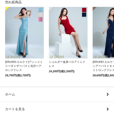
売れ筋商品
[ERUKEI:エルケイ]アシンメト
ショルダー金具ベロアミニド
[ERUKEI:エル
リーギャザーバスト光沢ベア
レス
シアーバストキ
ロングドレス
イトロングドレ
24,200円(税2,200円)
29,700円(税2,700円)
28,600円(税2,60
ホーム
カートを見る