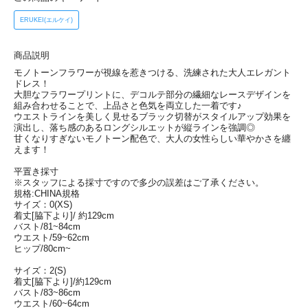
ERUKEI(エルケイ)
商品説明
モノトーンフラワーが視線を惹きつける、洗練された大人エレガント
ドレス！
大胆なフラワープリントに、デコルテ部分の繊細なレースデザインを
組み合わせることで、上品さと色気を両立した一着です♪
ウエストラインを美しく見せるブラック切替がスタイルアップ効果を
演出し、落ち感のあるロングシルエットが縦ラインを強調◎
甘くなりすぎないモノトーン配色で、大人の女性らしい華やかさを纏
えます！
平置き採寸
※スタッフによる採寸ですので多少の誤差はご了承ください。
規格:CHINA規格
サイズ：0(XS)
着丈[脇下より]/ 約129cm
バスト/81~84cm
ウエスト/59~62cm
ヒップ/80cm~
サイズ：2(S)
着丈[脇下より]/約129cm
バスト/83~86cm
ウエスト/60~64cm