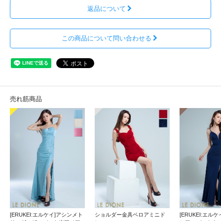
返品について
この商品について問い合わせる
売れ筋商品
[ERUKEI:エルケイ]アシンメト
ショルダー金具ベロアミニド
[ERUKEI:エル