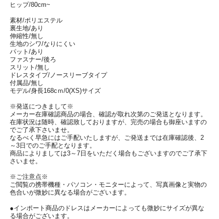
ヒップ/80cm~
素材/ポリエステル
裏生地/あり
伸縮性/無し
生地のシワ/なりにくい
パット/あり
ファスナー/後ろ
スリット/無し
ドレスタイプ/ノースリーブタイプ
付属品/無し
モデル/身長168cｍ/0(XS)サイズ
※発送につきまして※
メーカー在庫確認商品の場合、確認が取れ次第のご発送となります。
在庫状況は随時、確認致しておりますが、完売の場合も御座いますの
でご了承下さいませ。
なるべく早急にはご手配いたしますが、ご発送までは在庫確認後、2
～3日でのご手配となります。
商品によりましては3～7日をいただく場合もございますのでご了承下
さいませ。
※ご注意点※
ご閲覧の携帯機種・パソコン・モニターによって、写真画像と実物の
色合いが微妙に異なる場合がございます。
●インポート商品のドレスはメーカーによっても微妙にサイズが異な
る場合がございます。