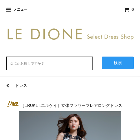
0
メニュー
検索
ドレス
［ERUKEI:エルケイ］立体フラワーフレアロングドレス