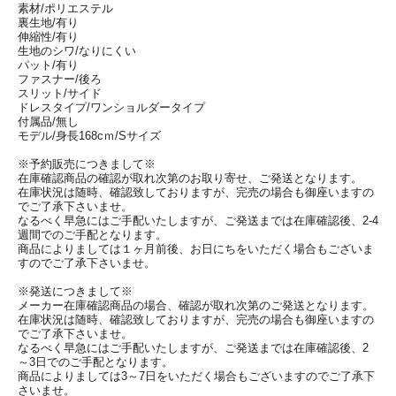
素材/ポリエステル
裏生地/有り
伸縮性/有り
生地のシワ/なりにくい
パット/有り
ファスナー/後ろ
スリット/サイド
ドレスタイプ/ワンショルダータイプ
付属品/無し
モデル/身長168cｍ/Sサイズ
※予約販売につきまして※
在庫確認商品の確認が取れ次第のお取り寄せ、ご発送となります。
在庫状況は随時、確認致しておりますが、完売の場合も御座いますの
でご了承下さいませ。
なるべく早急にはご手配いたしますが、ご発送までは在庫確認後、2-4
週間でのご手配となります。
商品によりましては１ヶ月前後、お日にちをいただく場合もございま
すのでご了承下さいませ。
※発送につきまして※
メーカー在庫確認商品の場合、確認が取れ次第のご発送となります。
在庫状況は随時、確認致しておりますが、完売の場合も御座いますの
でご了承下さいませ。
なるべく早急にはご手配いたしますが、ご発送までは在庫確認後、2
～3日でのご手配となります。
商品によりましては3～7日をいただく場合もございますのでご了承下
さいませ。