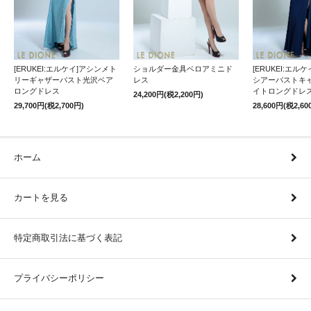
[ERUKEI:エルケイ]アシンメト
ショルダー金具ベロアミニド
[ERUKEI:エル
リーギャザーバスト光沢ベア
レス
シアーバストキ
ロングドレス
イトロングドレ
24,200円(税2,200円)
29,700円(税2,700円)
28,600円(税2,60
ホーム
カートを見る
特定商取引法に基づく表記
プライバシーポリシー