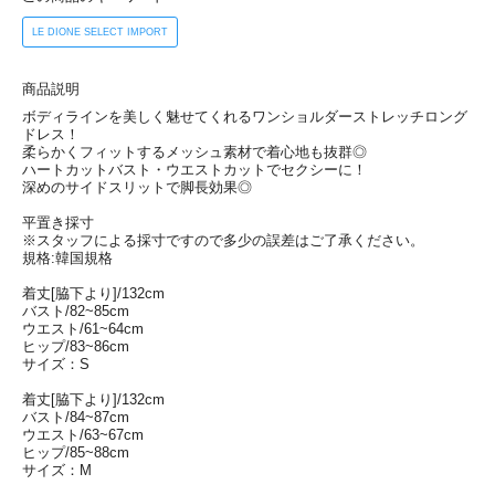
LE DIONE SELECT IMPORT
商品説明
ボディラインを美しく魅せてくれるワンショルダーストレッチロング
ドレス！
柔らかくフィットするメッシュ素材で着心地も抜群◎
ハートカットバスト・ウエストカットでセクシーに！
深めのサイドスリットで脚長効果◎
平置き採寸
※スタッフによる採寸ですので多少の誤差はご了承ください。
規格:韓国規格
着丈[脇下より]/132cm
バスト/82~85cm
ウエスト/61~64cm
ヒップ/83~86cm
サイズ：S
着丈[脇下より]/132cm
バスト/84~87cm
ウエスト/63~67cm
ヒップ/85~88cm
サイズ：M