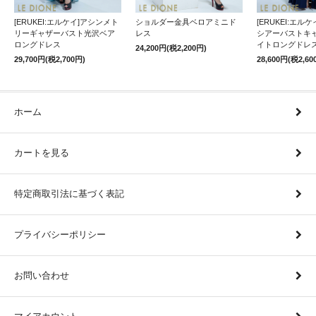
[ERUKEI:エルケイ]アシンメト
ショルダー金具ベロアミニド
[ERUKEI:エル
リーギャザーバスト光沢ベア
レス
シアーバストキ
ロングドレス
イトロングドレ
24,200円(税2,200円)
29,700円(税2,700円)
28,600円(税2,60
ホーム
カートを見る
特定商取引法に基づく表記
プライバシーポリシー
お問い合わせ