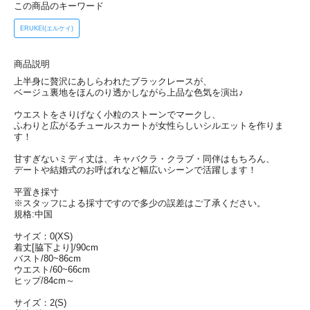
この商品のキーワード
ERUKEI(エルケイ)
商品説明
上半身に贅沢にあしらわれたブラックレースが、
ベージュ裏地をほんのり透かしながら上品な色気を演出♪
ウエストをさりげなく小粒のストーンでマークし、
ふわりと広がるチュールスカートが女性らしいシルエットを作りま
す！
甘すぎないミディ丈は、キャバクラ・クラブ・同伴はもちろん、
デートや結婚式のお呼ばれなど幅広いシーンで活躍します！
平置き採寸
※スタッフによる採寸ですので多少の誤差はご了承ください。
規格:中国
サイズ：0(XS)
着丈[脇下より]/90cm
バスト/80~86cm
ウエスト/60~66cm
ヒップ/84cm～
サイズ：2(S)