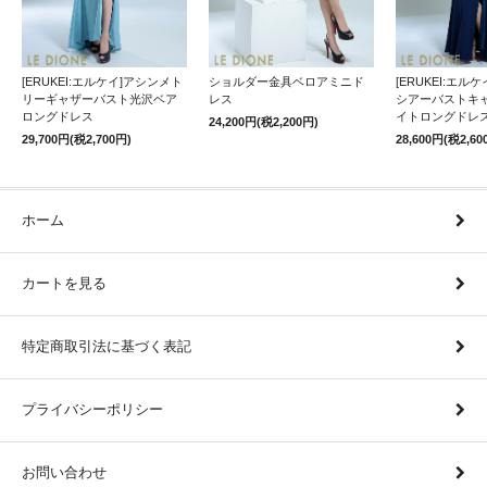
[ERUKEI:エルケイ]アシンメト
ショルダー金具ベロアミニド
[ERUKEI:エル
リーギャザーバスト光沢ベア
レス
シアーバストキ
ロングドレス
イトロングドレ
24,200円(税2,200円)
29,700円(税2,700円)
28,600円(税2,60
ホーム
カートを見る
特定商取引法に基づく表記
プライバシーポリシー
お問い合わせ