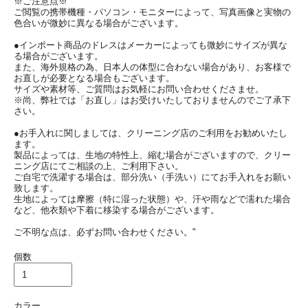
※ご注意点※
ご閲覧の携帯機種・パソコン・モニターによって、写真画像と実物の
色合いが微妙に異なる場合がございます。
●インポート商品のドレスはメーカーによっても微妙にサイズが異な
る場合がございます。
また、海外規格の為、日本人の体型に合わない場合があり、お客様で
お直しが必要となる場合もございます。
サイズや素材等、ご質問はお気軽にお問い合わせくださませ。
※尚、弊社では「お直し」はお受けいたしておりませんのでご了承下
さい。
●お手入れに関しましては、クリーニング店のご利用をお勧めいたし
ます。
製品によっては、生地の特性上、縮む場合がございますので、クリー
ニング店にてご相談の上、ご利用下さい。
ご自宅で洗濯する場合は、部分洗い（手洗い）にてお手入れをお願い
致します。
生地によっては摩擦（特に湿った状態）や、汗や雨などで濡れた場合
など、他衣類や下着に移染する場合がございます。
ご不明な点は、必ずお問い合わせください。"
個数
カラー