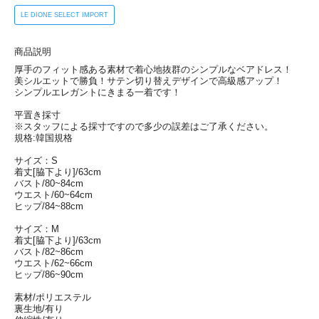
LE DIONE SELECT IMPORT
商品説明
厚手のフィット感ある素材で着心地抜群のシンプルなベアドレス！
美シルエットで勝負！サテン切り替えデザインで高級感アップ！
シンプルエレガントにきまる一着です！
平置き採寸
※スタッフによる採寸ですので多少の誤差はご了承ください。
規格:韓国規格
サイズ：S
着丈[脇下より]/63cm
バスト/80~84cm
ウエスト/60~64cm
ヒップ/84~88cm
サイズ：M
着丈[脇下より]/63cm
バスト/82~86cm
ウエスト/62~66cm
ヒップ/86~90cm
素材/ポリエステル
裏生地/有り