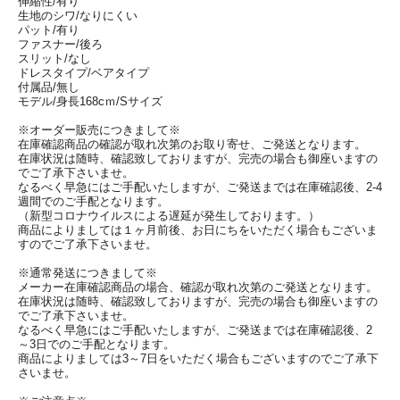
伸縮性/有り
生地のシワ/なりにくい
パット/有り
ファスナー/後ろ
スリット/なし
ドレスタイプ/ベアタイプ
付属品/無し
モデル/身長168cｍ/Sサイズ
※オーダー販売につきまして※
在庫確認商品の確認が取れ次第のお取り寄せ、ご発送となります。
在庫状況は随時、確認致しておりますが、完売の場合も御座いますの
でご了承下さいませ。
なるべく早急にはご手配いたしますが、ご発送までは在庫確認後、2-4
週間でのご手配となります。
（新型コロナウイルスによる遅延が発生しております。）
商品によりましては１ヶ月前後、お日にちをいただく場合もございま
すのでご了承下さいませ。
※通常発送につきまして※
メーカー在庫確認商品の場合、確認が取れ次第のご発送となります。
在庫状況は随時、確認致しておりますが、完売の場合も御座いますの
でご了承下さいませ。
なるべく早急にはご手配いたしますが、ご発送までは在庫確認後、2
～3日でのご手配となります。
商品によりましては3～7日をいただく場合もございますのでご了承下
さいませ。