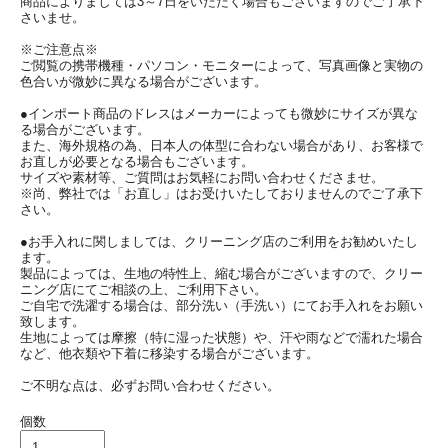
商品によりましては3～7日をいただく場合もございますのでご了承下
さいませ。
※ご注意点※
ご閲覧の携帯機種・パソコン・モニターによって、写真画像と実物の
色合いが微妙に異なる場合がございます。
●インポート商品のドレスはメーカーによっても微妙にサイズが異な
る場合がございます。
また、海外規格の為、日本人の体型に合わない場合があり、お客様で
お直しが必要となる場合もございます。
サイズや素材等、ご質問はお気軽にお問い合わせくださませ。
※尚、弊社では「お直し」はお受けいたしておりませんのでご了承下
さい。
●お手入れに関しましては、クリーニング店のご利用をお勧めいたし
ます。
製品によっては、生地の特性上、縮む場合がございますので、クリー
ニング店にてご相談の上、ご利用下さい。
ご自宅で洗濯する場合は、部分洗い（手洗い）にてお手入れをお願い
致します。
生地によっては摩擦（特に湿った状態）や、汗や雨などで濡れた場合
など、他衣類や下着に移染する場合がございます。
ご不明な点は、必ずお問い合わせください。
個数