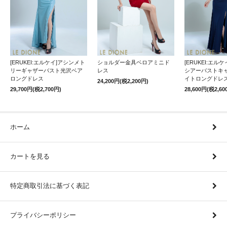
[ERUKEI:エルケイ]アシンメト
ショルダー金具ベロアミニド
[ERUKEI:エル
リーギャザーバスト光沢ベア
レス
シアーバストキ
ロングドレス
イトロングドレ
24,200円(税2,200円)
29,700円(税2,700円)
28,600円(税2,60
ホーム
カートを見る
特定商取引法に基づく表記
プライバシーポリシー