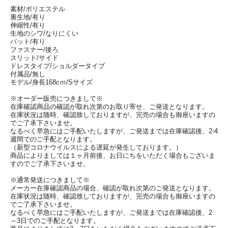
素材/ポリエステル
裏生地/有り
伸縮性/有り
生地のシワ/なりにくい
パット/有り
ファスナー/後ろ
スリット/サイド
ドレスタイプ/ショルダータイプ
付属品/無し
モデル/身長168cｍ/Sサイズ
※オーダー販売につきまして※
在庫確認商品の確認が取れ次第のお取り寄せ、ご発送となります。
在庫状況は随時、確認致しておりますが、完売の場合も御座いますの
でご了承下さいませ。
なるべく早急にはご手配いたしますが、ご発送までは在庫確認後、2-4
週間でのご手配となります。
（新型コロナウイルスによる遅延が発生しております。）
商品によりましては１ヶ月前後、お日にちをいただく場合もございま
すのでご了承下さいませ。
※通常発送につきまして※
メーカー在庫確認商品の場合、確認が取れ次第のご発送となります。
在庫状況は随時、確認致しておりますが、完売の場合も御座いますの
でご了承下さいませ。
なるべく早急にはご手配いたしますが、ご発送までは在庫確認後、2
～3日でのご手配となります。