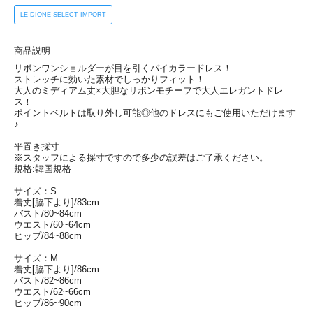
LE DIONE SELECT IMPORT
商品説明
リボンワンショルダーが目を引くバイカラードレス！
ストレッチに効いた素材でしっかりフィット！
大人のミディアム丈×大胆なリボンモチーフで大人エレガントドレ
ス！
ポイントベルトは取り外し可能◎他のドレスにもご使用いただけます
♪
平置き採寸
※スタッフによる採寸ですので多少の誤差はご了承ください。
規格:韓国規格
サイズ：S
着丈[脇下より]/83cm
バスト/80~84cm
ウエスト/60~64cm
ヒップ/84~88cm
サイズ：M
着丈[脇下より]/86cm
バスト/82~86cm
ウエスト/62~66cm
ヒップ/86~90cm