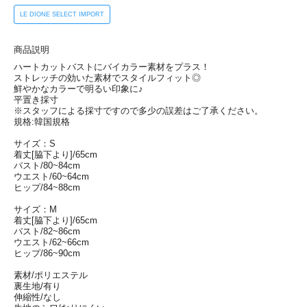
LE DIONE SELECT IMPORT
商品説明
ハートカットバストにバイカラー素材をプラス！
ストレッチの効いた素材でスタイルフィット◎
鮮やかなカラーで明るい印象に♪
平置き採寸
※スタッフによる採寸ですので多少の誤差はご了承ください。
規格:韓国規格
サイズ：S
着丈[脇下より]/65cm
バスト/80~84cm
ウエスト/60~64cm
ヒップ/84~88cm
サイズ：M
着丈[脇下より]/65cm
バスト/82~86cm
ウエスト/62~66cm
ヒップ/86~90cm
素材/ポリエステル
裏生地/有り
伸縮性/なし