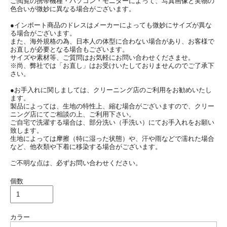
ご閲覧の携帯機種・パソコン・モニターによって、写真画像と実物の
色合いが微妙に異なる場合がございます。
●インポート商品のドレスはメーカーによっても微妙にサイズが異な
る場合がございます。
また、海外規格の為、日本人の体型に合わない場合があり、お客様で
お直しが必要となる場合もございます。
サイズや素材等、ご質問はお気軽にお問い合わせくださませ。
※尚、弊社では「お直し」はお受けいたしておりませんのでご了承下
さい。
●お手入れに関しましては、クリーニング店のご利用をお勧めいたし
ます。
製品によっては、生地の特性上、縮む場合がございますので、クリー
ニング店にてご相談の上、ご利用下さい。
ご自宅で洗濯する場合は、部分洗い（手洗い）にてお手入れをお願い
致します。
生地によっては摩擦（特に湿った状態）や、汗や雨などで濡れた場合
など、他衣類や下着に移染する場合がございます。
ご不明な点は、必ずお問い合わせください。
個数
カラー