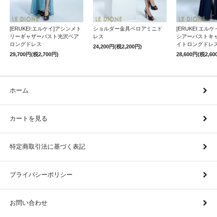
[ERUKEI:エルケイ]アシンメト
ショルダー金具ベロアミニド
[ERUKEI:エル
リーギャザーバスト光沢ベア
レス
シアーバストキ
ロングドレス
イトロングドレ
24,200円(税2,200円)
29,700円(税2,700円)
28,600円(税2,60
ホーム
カートを見る
特定商取引法に基づく表記
プライバシーポリシー
お問い合わせ