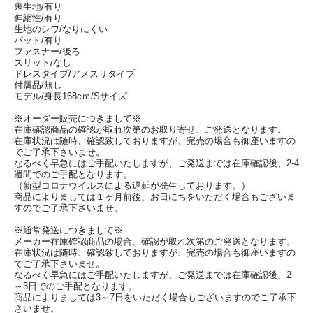
裏生地/有り
伸縮性/有り
生地のシワ/なりにくい
パット/有り
ファスナー/後ろ
スリット/なし
ドレスタイプ/アメスリタイプ
付属品/無し
モデル/身長168cｍ/Sサイズ
※オーダー販売につきまして※
在庫確認商品の確認が取れ次第のお取り寄せ、ご発送となります。
在庫状況は随時、確認致しておりますが、完売の場合も御座いますの
でご了承下さいませ。
なるべく早急にはご手配いたしますが、ご発送までは在庫確認後、2-4
週間でのご手配となります。
（新型コロナウイルスによる遅延が発生しております。）
商品によりましては１ヶ月前後、お日にちをいただく場合もございま
すのでご了承下さいませ。
※通常発送につきまして※
メーカー在庫確認商品の場合、確認が取れ次第のご発送となります。
在庫状況は随時、確認致しておりますが、完売の場合も御座いますの
でご了承下さいませ。
なるべく早急にはご手配いたしますが、ご発送までは在庫確認後、2
～3日でのご手配となります。
商品によりましては3～7日をいただく場合もございますのでご了承下
さいませ。