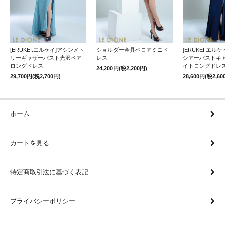
[ERUKEI:エルケイ]アシンメト
ショルダー金具ベロアミニド
[ERUKEI:エル
リーギャザーバスト光沢ベア
レス
シアーバストキ
ロングドレス
イトロングドレ
24,200円(税2,200円)
29,700円(税2,700円)
28,600円(税2,60
ホーム
カートを見る
特定商取引法に基づく表記
プライバシーポリシー