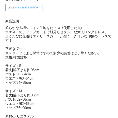
LE DIONE SELECT IMPORT
商品説明
柔らかな大柄シフォン生地をたっぷり使用した1枚！
ウエストのディープカットで肌見せセクシーな大人ロングドレス。
歩くたびに足透けエアリースカートが靡く、きれいな印象のドレスで
す！
平置き採寸
※スタッフによる採寸ですので多少の誤差はご了承ください。
規格:韓国規格
サイズ：S
着丈[脇下より]/108cm
バスト/80~84cm
ウエスト/60~64cm
ヒップ/84~88cm
サイズ：M
着丈[脇下より]/108cm
バスト/82~86cm
ウエスト/62~66cm
ヒップ/86~90cm
素材/ポリエステル