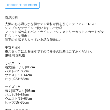
LE DIONE SELECT IMPORT
商品説明
光沢のある滑らかな柄サテン素材が目を引くミディアムドレス！
シンプルなデザインで使いやすい一枚◎
フィット感のあるバストラインにアシンメトリーカットスカートが女
性らしさを演出！
膝下の丈感で大人っぽい上品な印象に♪
平置き採寸
※スタッフによる採寸ですので多少の誤差はご了承ください。
規格:韓国規格
サイズ：S
着丈[脇下より]/96cm
バスト/82~85cm
ウエスト/61~64cm
ヒップ/83~86cm
サイズ：M
着丈[脇下より]/96cm
バスト/84~87cm
ウエスト/63~67cm
ヒップ/85~88cm