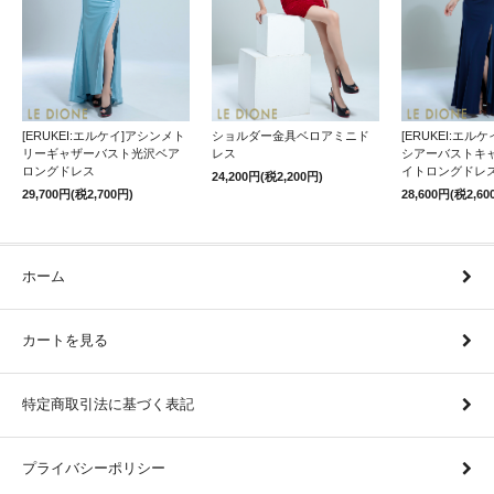
[ERUKEI:エルケイ]アシンメト
ショルダー金具ベロアミニド
[ERUKEI:エル
リーギャザーバスト光沢ベア
レス
シアーバストキ
ロングドレス
イトロングドレ
24,200円(税2,200円)
29,700円(税2,700円)
28,600円(税2,60
ホーム
カートを見る
特定商取引法に基づく表記
プライバシーポリシー