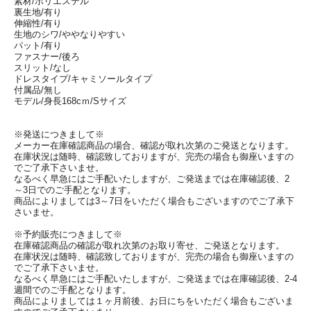
素材/ポリエステル
裏生地/有り
伸縮性/有り
生地のシワ/ややなりやすい
パット/有り
ファスナー/後ろ
スリット/なし
ドレスタイプ/キャミソールタイプ
付属品/無し
モデル/身長168cｍ/Sサイズ
※発送につきまして※
メーカー在庫確認商品の場合、確認が取れ次第のご発送となります。
在庫状況は随時、確認致しておりますが、完売の場合も御座いますの
でご了承下さいませ。
なるべく早急にはご手配いたしますが、ご発送までは在庫確認後、2
～3日でのご手配となります。
商品によりましては3～7日をいただく場合もございますのでご了承下
さいませ。
※予約販売につきまして※
在庫確認商品の確認が取れ次第のお取り寄せ、ご発送となります。
在庫状況は随時、確認致しておりますが、完売の場合も御座いますの
でご了承下さいませ。
なるべく早急にはご手配いたしますが、ご発送までは在庫確認後、2-4
週間でのご手配となります。
商品によりましては１ヶ月前後、お日にちをいただく場合もございま