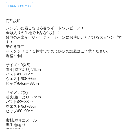
ERUKEI(エルケイ)
商品説明
シンプルに着こなせる春ツイードワンピース！
金糸入りの生地で上品な1枚に！
普段のお出かけやパーティーシーンにお使いいただける大人ワンピで
す！
平置き採寸
※スタッフによる採寸ですので多少の誤差はご了承ください。
規格:中国
サイズ：0(XS)
着丈[脇下より]/78cm
バスト/80~86cm
ウエスト/60~66cm
ヒップ/84cm~88cm
サイズ：2(S)
着丈[脇下より]/78cm
バスト/83~88cm
ウエスト/63~68cm
ヒップ/86~90cm
素材/ポリエステル
裏生地/有り