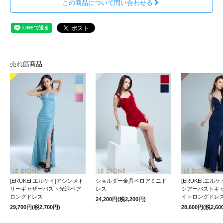
この商品について問い合わせる
売れ筋商品
[ERUKEI:エルケイ]アシンメト
ショルダー金具ベロアミニド
[ERUKEI:エル
リーギャザーバスト光沢ベア
レス
シアーバストキ
ロングドレス
イトロングドレ
24,200円(税2,200円)
29,700円(税2,700円)
28,600円(税2,60