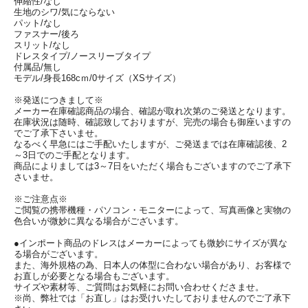
伸縮性/なし
生地のシワ/気にならない
パット/なし
ファスナー/後ろ
スリット/なし
ドレスタイプ/ノースリーブタイプ
付属品/無し
モデル/身長168cｍ/0サイズ（XSサイズ）
※発送につきまして※
メーカー在庫確認商品の場合、確認が取れ次第のご発送となります。
在庫状況は随時、確認致しておりますが、完売の場合も御座いますの
でご了承下さいませ。
なるべく早急にはご手配いたしますが、ご発送までは在庫確認後、2
～3日でのご手配となります。
商品によりましては3～7日をいただく場合もございますのでご了承下
さいませ。
※ご注意点※
ご閲覧の携帯機種・パソコン・モニターによって、写真画像と実物の
色合いが微妙に異なる場合がございます。
●インポート商品のドレスはメーカーによっても微妙にサイズが異な
る場合がございます。
また、海外規格の為、日本人の体型に合わない場合があり、お客様で
お直しが必要となる場合もございます。
サイズや素材等、ご質問はお気軽にお問い合わせくださませ。
※尚、弊社では「お直し」はお受けいたしておりませんのでご了承下