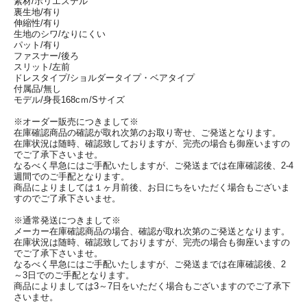
素材/ポリエステル
裏生地/有り
伸縮性/有り
生地のシワ/なりにくい
パット/有り
ファスナー/後ろ
スリット/左前
ドレスタイプ/ショルダータイプ・ベアタイプ
付属品/無し
モデル/身長168cｍ/Sサイズ
※オーダー販売につきまして※
在庫確認商品の確認が取れ次第のお取り寄せ、ご発送となります。
在庫状況は随時、確認致しておりますが、完売の場合も御座いますの
でご了承下さいませ。
なるべく早急にはご手配いたしますが、ご発送までは在庫確認後、2-4
週間でのご手配となります。
商品によりましては１ヶ月前後、お日にちをいただく場合もございま
すのでご了承下さいませ。
※通常発送につきまして※
メーカー在庫確認商品の場合、確認が取れ次第のご発送となります。
在庫状況は随時、確認致しておりますが、完売の場合も御座いますの
でご了承下さいませ。
なるべく早急にはご手配いたしますが、ご発送までは在庫確認後、2
～3日でのご手配となります。
商品によりましては3～7日をいただく場合もございますのでご了承下
さいませ。