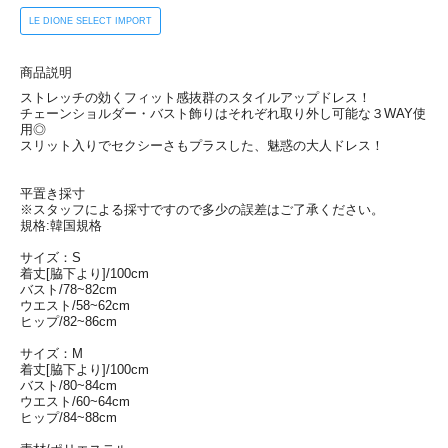
LE DIONE SELECT IMPORT
商品説明
ストレッチの効くフィット感抜群のスタイルアップドレス！
チェーンショルダー・バスト飾りはそれぞれ取り外し可能な３WAY使
用◎
スリット入りでセクシーさもプラスした、魅惑の大人ドレス！
平置き採寸
※スタッフによる採寸ですので多少の誤差はご了承ください。
規格:韓国規格
サイズ：S
着丈[脇下より]/100cm
バスト/78~82cm
ウエスト/58~62cm
ヒップ/82~86cm
サイズ：M
着丈[脇下より]/100cm
バスト/80~84cm
ウエスト/60~64cm
ヒップ/84~88cm