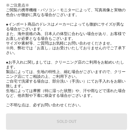
※ご注意点※
ご閲覧の携帯機種・パソコン・モニターによって、写真画像と実物の
色合いが微妙に異なる場合がございます。
●インポート商品のドレスはメーカーによっても微妙にサイズが異な
る場合がございます。
また、海外規格の為、日本人の体型に合わない場合があり、お客様で
お直しが必要となる場合もございます。
サイズや素材等、ご質問はお気軽にお問い合わせくださませ。
※尚、弊社では「お直し」はお受けいたしておりませんのでご了承下
さい。
●お手入れに関しましては、クリーニング店のご利用をお勧めいたし
ます。
製品によっては、生地の特性上、縮む場合がございますので、クリー
ニング店にてご相談の上、ご利用下さい。
ご自宅で洗濯する場合は、部分洗い（手洗い）にてお手入れをお願い
致します。
生地によっては摩擦（特に湿った状態）や、汗や雨などで濡れた場合
など、他衣類や下着に移染する場合がございます。
ご不明な点は、必ずお問い合わせください。
SOLD OUT