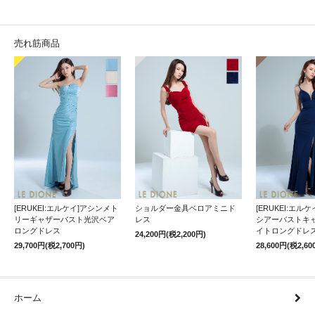
売れ筋商品
[ERUKEI:エルケイ]アシンメト
ショルダー金具ベロアミニド
[ERUKEI:エル
リーギャザーバスト光沢ベア
レス
シアーバストキ
ロングドレス
イトロングドレ
24,200円(税2,200円)
29,700円(税2,700円)
28,600円(税2,60
ホーム