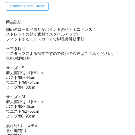
LE DIONE SELECT IMPORT
商品説明
細めのゴールド飾りがポイントのベアミニドレス！
ストレッチの効く素材でスタイルアップ♪
フィットするミニスカートで脚長美脚効果◎
平置き採寸
※スタッフによる採寸ですので多少の誤差はご了承ください。
規格:韓国規格
サイズ：S
着丈[脇下より]/70cm
バスト/80~84cm
ウエスト/60~64cm
ヒップ/84~88cm
サイズ：M
着丈[脇下より]/70cm
バスト/82~86cm
ウエスト/62~66cm
ヒップ/86~90cm
素材/ポリエステル
裏生地/有り