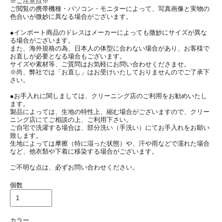
※ご注意点※
ご閲覧の携帯機種・パソコン・モニターによって、写真画像と実物の
色合いが微妙に異なる場合がございます。
●インポート商品のドレスはメーカーによっても微妙にサイズが異な
る場合がございます。
また、海外規格の為、日本人の体型に合わない場合があり、お客様で
お直しが必要となる場合もございます。
サイズや素材等、ご質問はお気軽にお問い合わせくださませ。
※尚、弊社では「お直し」はお受けいたしておりませんのでご了承下
さい。
●お手入れに関しましては、クリーニング店のご利用をお勧めいたし
ます。
製品によっては、生地の特性上、縮む場合がございますので、クリー
ニング店にてご相談の上、ご利用下さい。
ご自宅で洗濯する場合は、部分洗い（手洗い）にてお手入れをお願い
致します。
生地によっては摩擦（特に湿った状態）や、汗や雨などで濡れた場合
など、他衣類や下着に移染する場合がございます。
ご不明な点は、必ずお問い合わせください。
個数
カラー