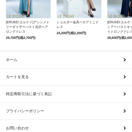
[ERUKEI:エルケイ]アシンメト
ショルダー金具ベロアミニド
[ERUKEI:エル
リーギャザーバスト光沢ベア
レス
シアーバストキ
ロングドレス
イトロングドレ
24,200円(税2,200円)
29,700円(税2,700円)
28,600円(税2,60
ホーム
カートを見る
特定商取引法に基づく表記
プライバシーポリシー
お問い合わせ