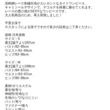
花柄網レース刺繍生地がエレガントなタイトワンピース。
キャミソールデザインで、デコルテを綺麗に魅せてくれます。
レースの透け感がSEXYなワンピースです。
大人気商品のため、再入荷致しました！
平置き採寸
※スタッフによる採寸ですので多少の誤差はご了承ください。
規格:日本規格
サイズ：S
着丈[脇下より]/87cm
バスト/82~85cm
ウエスト/61~64cm
ヒップ/83~86cm
サイズ：M
着丈[脇下より]/88cm
バスト/84~87cm
ウエスト/63~67cm
ヒップ/85~88cm
素材/ポリエステル
裏生地/有り
伸縮性/生地なり
生地のシワ/なりにくい
パット/有り
ファスナー/後ろ
スリット/有り