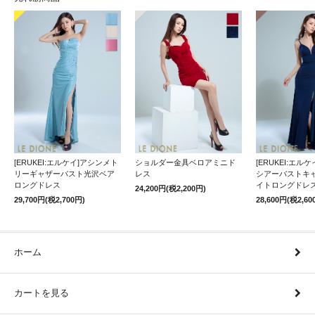
[ERUKEI:エルケイ]アシンメト
ショルダー金具ベロアミニド
[ERUKEI:エル
リーギャザーバスト光沢ベア
レス
シアーバストキ
ロングドレス
イトロングドレ
24,200円(税2,200円)
29,700円(税2,700円)
28,600円(税2,60
ホーム
カートを見る