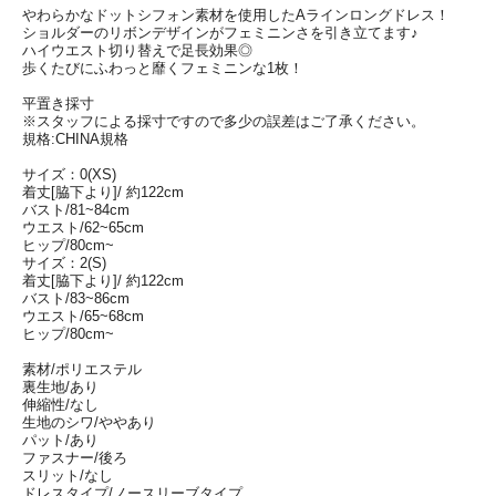
やわらかなドットシフォン素材を使用したAラインロングドレス！
ショルダーのリボンデザインがフェミニンさを引き立てます♪
ハイウエスト切り替えで足長効果◎
歩くたびにふわっと靡くフェミニンな1枚！
平置き採寸
※スタッフによる採寸ですので多少の誤差はご了承ください。
規格:CHINA規格
サイズ：0(XS)
着丈[脇下より]/ 約122cm
バスト/81~84cm
ウエスト/62~65cm
ヒップ/80cm~
サイズ：2(S)
着丈[脇下より]/ 約122cm
バスト/83~86cm
ウエスト/65~68cm
ヒップ/80cm~
素材/ポリエステル
裏生地/あり
伸縮性/なし
生地のシワ/ややあり
パット/あり
ファスナー/後ろ
スリット/なし
ドレスタイプ/ノースリーブタイプ