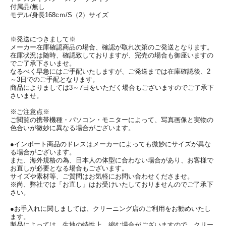
付属品/無し
モデル/身長168cｍ/S（2）サイズ
※発送につきまして※
メーカー在庫確認商品の場合、確認が取れ次第のご発送となります。
在庫状況は随時、確認致しておりますが、完売の場合も御座いますの
でご了承下さいませ。
なるべく早急にはご手配いたしますが、ご発送までは在庫確認後、2
～3日でのご手配となります。
商品によりましては3～7日をいただく場合もございますのでご了承下
さいませ。
※ご注意点※
ご閲覧の携帯機種・パソコン・モニターによって、写真画像と実物の
色合いが微妙に異なる場合がございます。
●インポート商品のドレスはメーカーによっても微妙にサイズが異な
る場合がございます。
また、海外規格の為、日本人の体型に合わない場合があり、お客様で
お直しが必要となる場合もございます。
サイズや素材等、ご質問はお気軽にお問い合わせくださませ。
※尚、弊社では「お直し」はお受けいたしておりませんのでご了承下
さい。
●お手入れに関しましては、クリーニング店のご利用をお勧めいたし
ます。
製品によっては、生地の特性上、縮む場合がございますので、クリー