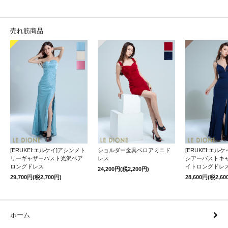
売れ筋商品
[ERUKEI:エルケイ]アシンメト
ショルダー金具ベロアミニド
[ERUKEI:エル
リーギャザーバスト光沢ベア
レス
シアーバストキ
ロングドレス
イトロングドレ
24,200円(税2,200円)
29,700円(税2,700円)
28,600円(税2,60
ホーム