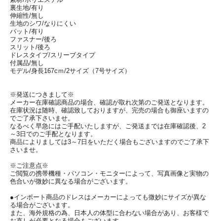
裏生地/有り
伸縮性/無し
生地のシワ/なりにくい
パット/有り
ファスナー/後ろ
スリット/後ろ
ドレスタイプ/スリーブタイプ
付属品/無し
モデル/身長167cｍ/2サイズ（7号サイズ）
※発送につきまして※
メーカー在庫確認商品の場合、確認が取れ次第のご発送となります。
在庫状況は随時、確認致しておりますが、完売の場合も御座いますの
でご了承下さいませ。
なるべく早急にはご手配いたしますが、ご発送までは在庫確認後、2
～3日でのご手配となります。
商品によりましては3～7日をいただく場合もございますのでご了承下
さいませ。
※ご注意点※
ご閲覧の携帯機種・パソコン・モニターによって、写真画像と実物の
色合いが微妙に異なる場合がございます。
●インポート商品のドレスはメーカーによっても微妙にサイズが異な
る場合がございます。
また、海外規格の為、日本人の体型に合わない場合があり、お客様で
お直しが必要となる場合もございます。