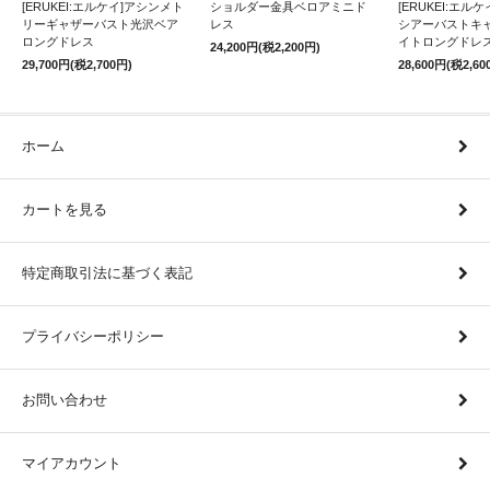
[ERUKEI:エルケイ]アシンメト
ショルダー金具ベロアミニド
[ERUKEI:エル
リーギャザーバスト光沢ベア
レス
シアーバストキ
ロングドレス
イトロングドレ
24,200円(税2,200円)
29,700円(税2,700円)
28,600円(税2,60
ホーム
カートを見る
特定商取引法に基づく表記
プライバシーポリシー
お問い合わせ
マイアカウント