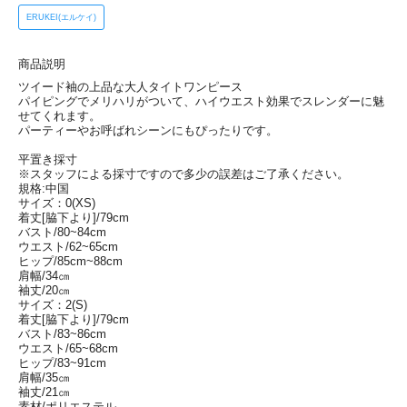
ERUKEI(エルケイ)
商品説明
ツイード袖の上品な大人タイトワンピース
パイピングでメリハリがついて、ハイウエスト効果でスレンダーに魅
せてくれます。
パーティーやお呼ばれシーンにもぴったりです。
平置き採寸
※スタッフによる採寸ですので多少の誤差はご了承ください。
規格:中国
サイズ：0(XS)
着丈[脇下より]/79cm
バスト/80~84cm
ウエスト/62~65cm
ヒップ/85cm~88cm
肩幅/34㎝
袖丈/20㎝
サイズ：2(S)
着丈[脇下より]/79cm
バスト/83~86cm
ウエスト/65~68cm
ヒップ/83~91cm
肩幅/35㎝
袖丈/21㎝
素材/ポリエステル