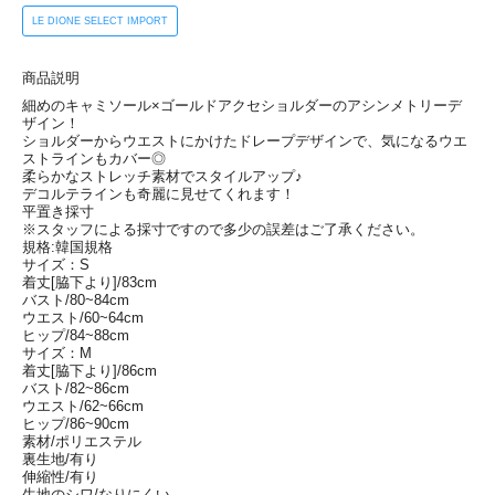
LE DIONE SELECT IMPORT
商品説明
細めのキャミソール×ゴールドアクセショルダーのアシンメトリーデ
ザイン！
ショルダーからウエストにかけたドレープデザインで、気になるウエ
ストラインもカバー◎
柔らかなストレッチ素材でスタイルアップ♪
デコルテラインも奇麗に見せてくれます！
平置き採寸
※スタッフによる採寸ですので多少の誤差はご了承ください。
規格:韓国規格
サイズ：S
着丈[脇下より]/83cm
バスト/80~84cm
ウエスト/60~64cm
ヒップ/84~88cm
サイズ：M
着丈[脇下より]/86cm
バスト/82~86cm
ウエスト/62~66cm
ヒップ/86~90cm
素材/ポリエステル
裏生地/有り
伸縮性/有り
生地のシワ/なりにくい