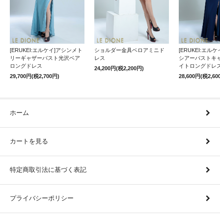
[ERUKEI:エルケイ]アシンメト
ショルダー金具ベロアミニド
[ERUKEI:エル
リーギャザーバスト光沢ベア
レス
シアーバストキ
ロングドレス
イトロングドレ
24,200円(税2,200円)
29,700円(税2,700円)
28,600円(税2,60
ホーム
カートを見る
特定商取引法に基づく表記
プライバシーポリシー