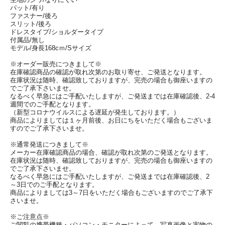
パット/有り
ファスナー/後ろ
スリット/後ろ
ドレスタイプ/ショルダータイプ
付属品/無し
モデル/身長168cｍ/Sサイズ
※オーダー販売につきまして※
在庫確認商品の確認が取れ次第のお取り寄せ、ご発送となります。
在庫状況は随時、確認致しておりますが、完売の場合も御座いますの
でご了承下さいませ。
なるべく早急にはご手配いたしますが、ご発送までは在庫確認後、2-4
週間でのご手配となります。
（新型コロナウイルスによる遅延が発生しております。）
商品によりましては１ヶ月前後、お日にちをいただく場合もございま
すのでご了承下さいませ。
※通常発送につきまして※
メーカー在庫確認商品の場合、確認が取れ次第のご発送となります。
在庫状況は随時、確認致しておりますが、完売の場合も御座いますの
でご了承下さいませ。
なるべく早急にはご手配いたしますが、ご発送までは在庫確認後、2
～3日でのご手配となります。
商品によりましては3～7日をいただく場合もございますのでご了承下
さいませ。
※ご注意点※
ご閲覧の携帯機種・パソコン・モニターによって、写真画像と実物の