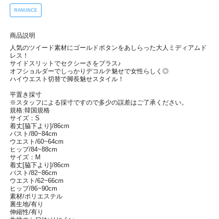
RANUNCE
商品説明
人気のツイード素材にゴールドボタンをあしらった大人ミディアムド
レス！
サイドスリットでセクシーさをプラス♪
オフショルダーでしっかりデコルテ魅せで女性らしく◎
ハイウエスト切替で脚長魅せスタイル！
平置き採寸
※スタッフによる採寸ですので多少の誤差はご了承ください。
規格:韓国規格
サイズ：S
着丈[脇下より]/86cm
バスト/80~84cm
ウエスト/60~64cm
ヒップ/84~88cm
サイズ：M
着丈[脇下より]/86cm
バスト/82~86cm
ウエスト/62~66cm
ヒップ/86~90cm
素材/ポリエステル
裏生地/有り
伸縮性/有り