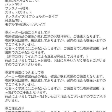
生地のシワ/なりにくい
パット/有り
ファスナー/後ろ
スリット/スリット
ドレスタイプ/オフショルダータイプ
付属品/無し
モデル/身長165cｍ/Sサイズ
※オーダー販売につきまして※
在庫確認商品の確認が取れ次第のお取り寄せ、ご発送となります。
在庫状況は随時、確認致しておりますが、完売の場合も御座いますの
でご了承下さいませ。
なるべく早急にはご手配いたしますが、ご発送までは在庫確認後、2-4
週間でのご手配となります。
（新型コロナウイルスによる遅延が発生しております。）
商品によりましては１ヶ月前後、お日にちをいただく場合もございま
すのでご了承下さいませ。
※通常発送につきまして※
メーカー在庫確認商品の場合、確認が取れ次第のご発送となります。
在庫状況は随時、確認致しておりますが、完売の場合も御座いますの
でご了承下さいませ。
なるべく早急にはご手配いたしますが、ご発送までは在庫確認後、2
～3日でのご手配となります。
商品によりましては3～7日をいただく場合もございますのでご了承下
さいませ。
※ご注意点※