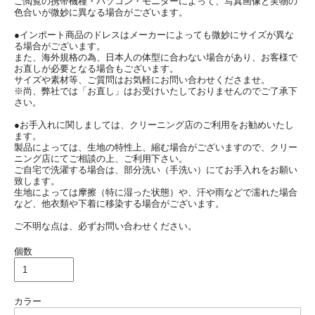
ご閲覧の携帯機種・パソコン・モニターによって、写真画像と実物の
色合いが微妙に異なる場合がございます。
●インポート商品のドレスはメーカーによっても微妙にサイズが異な
る場合がございます。
また、海外規格の為、日本人の体型に合わない場合があり、お客様で
お直しが必要となる場合もございます。
サイズや素材等、ご質問はお気軽にお問い合わせくださませ。
※尚、弊社では「お直し」はお受けいたしておりませんのでご了承下
さい。
●お手入れに関しましては、クリーニング店のご利用をお勧めいたし
ます。
製品によっては、生地の特性上、縮む場合がございますので、クリー
ニング店にてご相談の上、ご利用下さい。
ご自宅で洗濯する場合は、部分洗い（手洗い）にてお手入れをお願い
致します。
生地によっては摩擦（特に湿った状態）や、汗や雨などで濡れた場合
など、他衣類や下着に移染する場合がございます。
ご不明な点は、必ずお問い合わせください。
個数
カラー