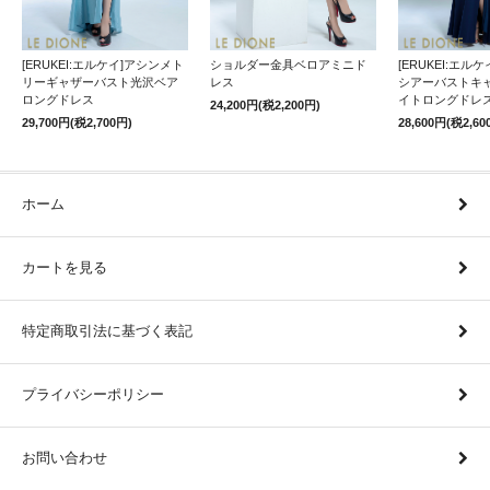
[ERUKEI:エルケイ]アシンメト
ショルダー金具ベロアミニド
[ERUKEI:エル
リーギャザーバスト光沢ベア
レス
シアーバストキ
ロングドレス
イトロングドレ
24,200円(税2,200円)
29,700円(税2,700円)
28,600円(税2,60
ホーム
カートを見る
特定商取引法に基づく表記
プライバシーポリシー
お問い合わせ