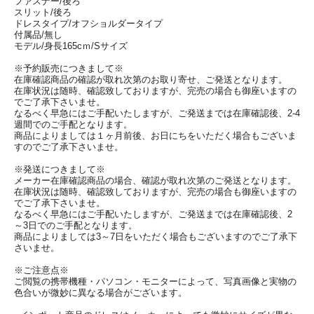
ファスナー/後ろ
スリット/後ろ
ドレスタイプ/オフショルダータイプ
付属品/無し
モデル/身長165cｍ/Sサイズ
※予約販売につきまして※
在庫確認商品の確認が取れ次第のお取り寄せ、ご発送となります。
在庫状況は随時、確認致しておりますが、完売の場合も御座いますの
でご了承下さいませ。
なるべく早急にはご手配いたしますが、ご発送までは在庫確認後、2-4
週間でのご手配となります。
商品によりましては１ヶ月前後、お日にちをいただく場合もございま
すのでご了承下さいませ。
※発送につきまして※
メーカー在庫確認商品の場合、確認が取れ次第のご発送となります。
在庫状況は随時、確認致しておりますが、完売の場合も御座いますの
でご了承下さいませ。
なるべく早急にはご手配いたしますが、ご発送までは在庫確認後、2
～3日でのご手配となります。
商品によりましては3～7日をいただく場合もございますのでご了承下
さいませ。
※ご注意点※
ご閲覧の携帯機種・パソコン・モニターによって、写真画像と実物の
色合いが微妙に異なる場合がございます。