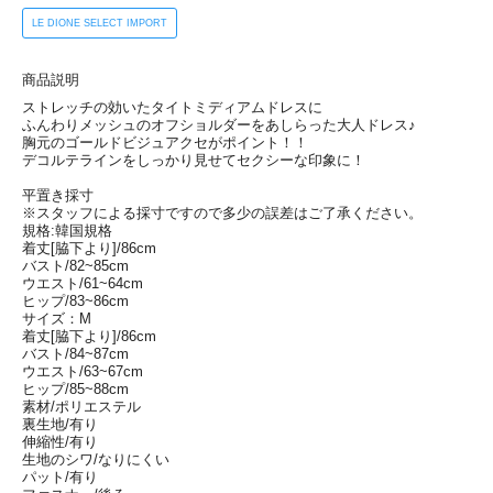
LE DIONE SELECT IMPORT
商品説明
ストレッチの効いたタイトミディアムドレスに
ふんわりメッシュのオフショルダーをあしらった大人ドレス♪
胸元のゴールドビジュアクセがポイント！！
デコルテラインをしっかり見せてセクシーな印象に！
平置き採寸
※スタッフによる採寸ですので多少の誤差はご了承ください。
規格:韓国規格
着丈[脇下より]/86cm
バスト/82~85cm
ウエスト/61~64cm
ヒップ/83~86cm
サイズ：M
着丈[脇下より]/86cm
バスト/84~87cm
ウエスト/63~67cm
ヒップ/85~88cm
素材/ポリエステル
裏生地/有り
伸縮性/有り
生地のシワ/なりにくい
パット/有り