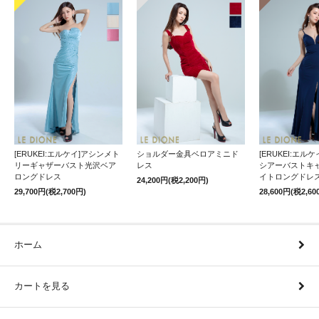
[ERUKEI:エルケイ]アシンメト
ショルダー金具ベロアミニド
[ERUKEI:エル
リーギャザーバスト光沢ベア
レス
シアーバストキ
ロングドレス
イトロングドレ
24,200円(税2,200円)
29,700円(税2,700円)
28,600円(税2,60
ホーム
カートを見る