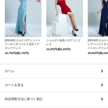
[ERUKEI:エルケイ]アシンメト
ショルダー金具ベロアミニド
[ERUKEI:エル
リーギャザーバスト光沢ベア
レス
シアーバストキ
ロングドレス
イトロングドレ
24,200円(税2,200円)
29,700円(税2,700円)
28,600円(税2,60
ホーム
カートを見る
特定商取引法に基づく表記