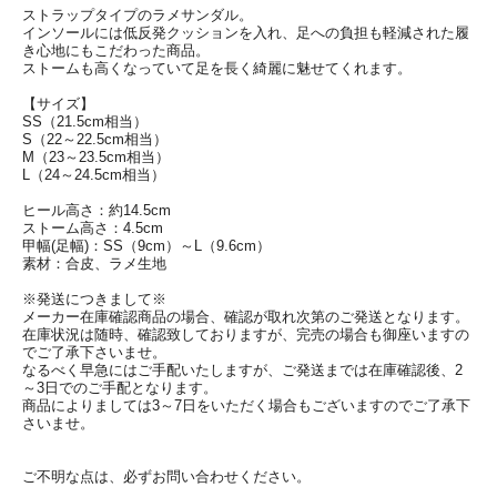
ストラップタイプのラメサンダル。
インソールには低反発クッションを入れ、足への負担も軽減された履
き心地にもこだわった商品。
ストームも高くなっていて足を長く綺麗に魅せてくれます。
【サイズ】
SS（21.5cm相当）
S（22～22.5cm相当）
M（23～23.5cm相当）
L（24～24.5cm相当）
ヒール高さ：約14.5cm
ストーム高さ：4.5cm
甲幅(足幅)：SS（9cm）～L（9.6cm）
素材：合皮、ラメ生地
※発送につきまして※
メーカー在庫確認商品の場合、確認が取れ次第のご発送となります。
在庫状況は随時、確認致しておりますが、完売の場合も御座いますの
でご了承下さいませ。
なるべく早急にはご手配いたしますが、ご発送までは在庫確認後、2
～3日でのご手配となります。
商品によりましては3～7日をいただく場合もございますのでご了承下
さいませ。
ご不明な点は、必ずお問い合わせください。